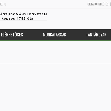
ME.HU
OKTATÓI BELÉPÉS
SÁGTUDOMÁNYI EGYETEM
k képzés 1782 óta
ELÉRHETŐSÉG
MUNKATÁRSAK
TANTÁRGYAK