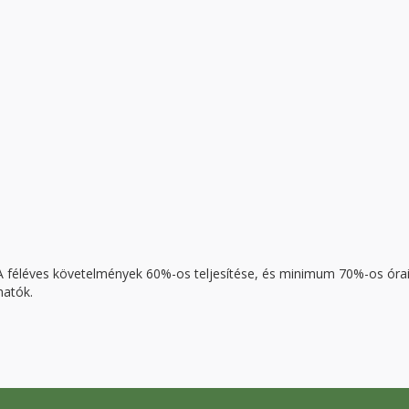
 A féléves követelmények 60%-os teljesítése, és minimum 70%-os óra
hatók.