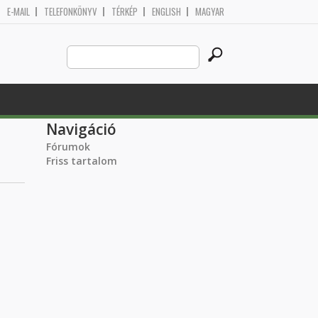
E-MAIL
TELEFONKÖNYV
TÉRKÉP
ENGLISH
MAGYAR
Search
Keresés űrlap
this
site
Navigáció
Fórumok
Friss tartalom