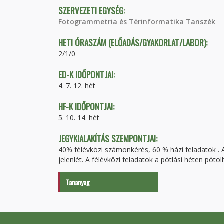
SZERVEZETI EGYSÉG:
Fotogrammetria és Térinformatika Tanszék
HETI ÓRASZÁM (ELŐADÁS/GYAKORLAT/LABOR):
2/1/0
ED-K IDŐPONTJAI:
4. 7. 12. hét
HF-K IDŐPONTJAI:
5. 10. 14. hét
JEGYKIALAKÍTÁS SZEMPONTJAI:
40% félévközi számonkérés, 60 % házi feladatok .
jelenlét. A félévközi feladatok a pótlási héten pótol
Tananyag