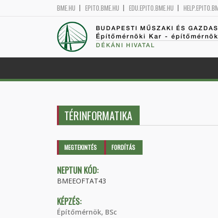
BME.HU
EPITO.BME.HU
EDU.EPITO.BME.HU
HELP.EPITO.B
BUDAPESTI MŰSZAKI ÉS GAZDA
Építőmérnöki Kar - építőmérnö
DÉKÁNI HIVATAL
TÉRINFORMATIKA
Elsődleges fülek
MEGTEKINTÉS
(AKTÍV
FORDÍTÁS
FÜL)
NEPTUN KÓD:
BMEEOFTAT43
KÉPZÉS:
Építőmérnök, BSc