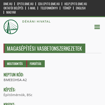
BME.HU
EPITO.BME.HU
EDU.EPITO.BME.HU
HELP.EPITO.BME.HU
OKTATÓI BELÉPÉS
E-MAIL
TELEFONKÖNYV
TÉRKÉP
ENGLISH
MAGYAR
DÉKÁNI HIVATAL
MAGASÉPÍTÉSI VASBETONSZERKEZETEK
Elsődleges fülek
MEGTEKINTÉS
(AKTÍV
FORDÍTÁS
FÜL)
NEPTUN KÓD:
BMEEOHSA-A2
KÉPZÉS:
Építőmérnök, BSc
KREDIT: