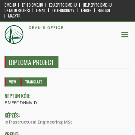
BME.HU
EPITO.BME.HU
EDU.EPITO.BME.HU
HELP.EPITO.BME.HU
OKTATÓI BELÉPÉS
E-MAIL
TELEFONKÖNYV
TÉRKÉP
ENGLISH
MAGYAR
DEAN'S OFFICE
DIPLOMA PROJECT
Primary tabs
VIEW
(ACTIVE
TRANSLATE
TAB)
NEPTUN KÓD:
BMEEODHMV-D
KÉPZÉS:
Infrastructural Engineering MSc
KREDIT: