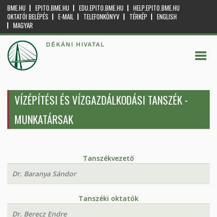
BME.HU
EPITO.BME.HU
EDU.EPITO.BME.HU
HELP.EPITO.BME.HU
OKTATÓI BELÉPÉS
E-MAIL
TELEFONKÖNYV
TÉRKÉP
ENGLISH
MAGYAR
DÉKÁNI HIVATAL
VÍZÉPÍTÉSI ÉS VÍZGAZDÁLKODÁSI TANSZÉK -
MUNKATÁRSAK
Tanszékvezető
Dr. Baranya Sándor
Tanszéki oktatók
Dr. Berecz Endre