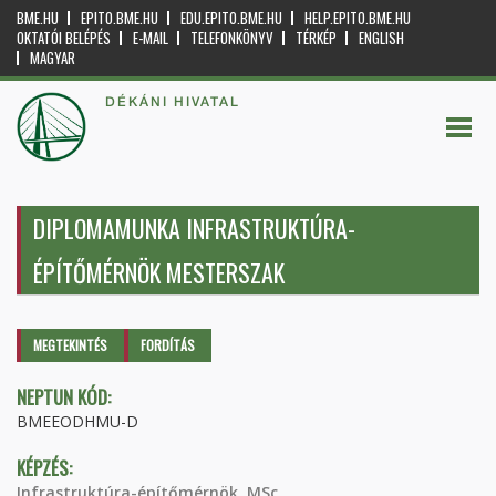
BME.HU
EPITO.BME.HU
EDU.EPITO.BME.HU
HELP.EPITO.BME.HU
OKTATÓI BELÉPÉS
E-MAIL
TELEFONKÖNYV
TÉRKÉP
ENGLISH
MAGYAR
DÉKÁNI HIVATAL
DIPLOMAMUNKA INFRASTRUKTÚRA-
ÉPÍTŐMÉRNÖK MESTERSZAK
Elsődleges fülek
MEGTEKINTÉS
(AKTÍV
FORDÍTÁS
FÜL)
NEPTUN KÓD:
BMEEODHMU-D
KÉPZÉS:
Infrastruktúra-építőmérnök, MSc