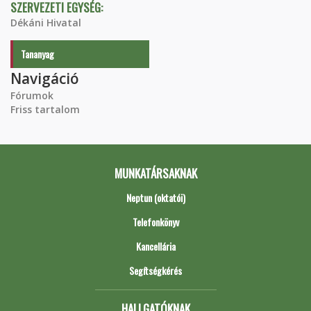
SZERVEZETI EGYSÉG:
Dékáni Hivatal
Tananyag
Navigáció
Fórumok
Friss tartalom
MUNKATÁRSAKNAK
Neptun (oktatói)
Telefonkönyv
Kancellária
Segítségkérés
HALLGATÓKNAK