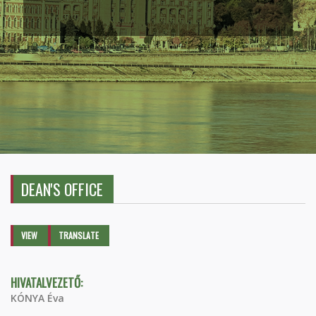
DEAN'S OFFICE
Primary tabs
VIEW
(ACTIVE
TRANSLATE
TAB)
HIVATALVEZETŐ:
KÓNYA Éva