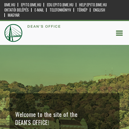
BME.HU
EPITO.BME.HU
EDU.EPITO.BME.HU
HELP.EPITO.BME.HU
OKTATÓI BELÉPÉS
E-MAIL
TELEFONKÖNYV
TÉRKÉP
ENGLISH
MAGYAR
DEAN'S OFFICE
Welcome to the site of the
DEAN'S OFFICE!