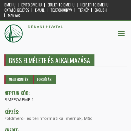
BME.HU
EPITO.BME.HU
EDU.EPITO.BME.HU
HELP.EPITO.BME.HU
OKTATÓI BELÉPÉS
E-MAIL
TELEFONKÖNYV
TÉRKÉP
ENGLISH
MAGYAR
DÉKÁNI HIVATAL
GNSS ELMÉLETE ÉS ALKALMAZÁSA
Elsődleges fülek
MEGTEKINTÉS
(AKTÍV
FORDÍTÁS
FÜL)
NEPTUN KÓD:
BMEEOAFMF-1
KÉPZÉS:
Földmérő- és térinformatikai mérnök, MSc
KREDIT: