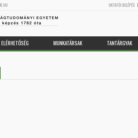
ME.HU
OKTATÓI BELÉPÉS
SÁGTUDOMÁNYI EGYETEM
k képzés 1782 óta
ELÉRHETŐSÉG
MUNKATÁRSAK
TANTÁRGYAK