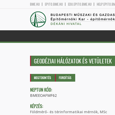
BME.HU
EPITO.BME.HU
EDU.EPITO.BME.HU
HELP.EPITO.B
BUDAPESTI MŰSZAKI ÉS GAZDA
Építőmérnöki Kar - építőmérnö
DÉKÁNI HIVATAL
GEODÉZIAI HÁLÓZATOK ÉS VETÜLETEK
Elsődleges fülek
MEGTEKINTÉS
(AKTÍV
FORDÍTÁS
FÜL)
NEPTUN KÓD:
BMEEOAFMF62
KÉPZÉS:
Földmérő- és térinformatikai mérnök, MSc