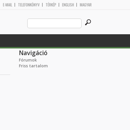
E-MAIL
TELEFONKÖNYV
TÉRKÉP
ENGLISH
MAGYAR
Search
Keresés űrlap
this
site
Navigáció
Fórumok
Friss tartalom