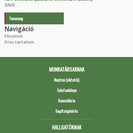
3/0/0
Tananyag
Navigáció
Fórumok
Friss tartalom
MUNKATÁRSAKNAK
Neptun (oktatói)
Telefonkönyv
Kancellária
Segítségkérés
HALLGATÓKNAK