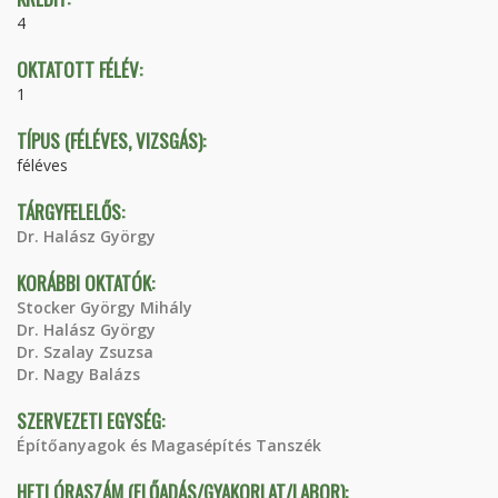
4
OKTATOTT FÉLÉV:
1
TÍPUS (FÉLÉVES, VIZSGÁS):
féléves
TÁRGYFELELŐS:
Dr. Halász György
KORÁBBI OKTATÓK:
Stocker György Mihály
Dr. Halász György
Dr. Szalay Zsuzsa
Dr. Nagy Balázs
SZERVEZETI EGYSÉG:
Építőanyagok és Magasépítés Tanszék
HETI ÓRASZÁM (ELŐADÁS/GYAKORLAT/LABOR):