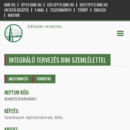
BME.HU
EPITO.BME.HU
EDU.EPITO.BME.HU
HELP.EPITO.BME.HU
OKTATÓI BELÉPÉS
E-MAIL
TELEFONKÖNYV
TÉRKÉP
ENGLISH
MAGYAR
DÉKÁNI HIVATAL
INTEGRÁLÓ TERVEZÉS BIM SZEMLÉLETTEL
Elsődleges fülek
MEGTEKINTÉS
(AKTÍV
FORDÍTÁS
FÜL)
NEPTUN KÓD:
BMEEOEMMM61
KÉPZÉS:
Szerkezet-építőmérnök, MSc
KREDIT: