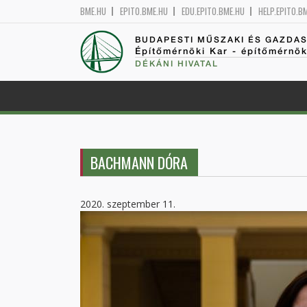
BME.HU
EPITO.BME.HU
EDU.EPITO.BME.HU
HELP.EPITO.B
BUDAPESTI MŰSZAKI ÉS GAZDA
Építőmérnöki Kar - építőmérnö
DÉKÁNI HIVATAL
BACHMANN DÓRA
2020. szeptember 11.