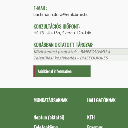
E-MAIL:
bachmann.dora@emk.bme.hu
KONZULTÁCIÓS IDŐPONT:
Hétfő 14h-16h, Szerda 12h-14h
KORÁBBAN OKTATOTT TÁRGYAK:
Közlekedési projektek - BMEEOUVMU-4
Települési közlekedés - BMEEOUVA-E5
Additional information
MUNKATÁRSAKNAK
HALLGATÓKNAK
Neptun (oktatói)
KTH
Telefonkönyv
Erasmus