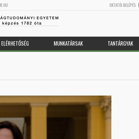
ME.HU
OKTATÓI BELÉPÉS
SÁGTUDOMÁNYI EGYETEM
k képzés 1782 óta
ELÉRHETŐSÉG
MUNKATÁRSAK
TANTÁRGYAK