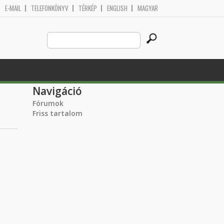
E-MAIL
TELEFONKÖNYV
TÉRKÉP
ENGLISH
MAGYAR
Search
Keresés űrlap
this
site
Navigáció
Fórumok
Friss tartalom