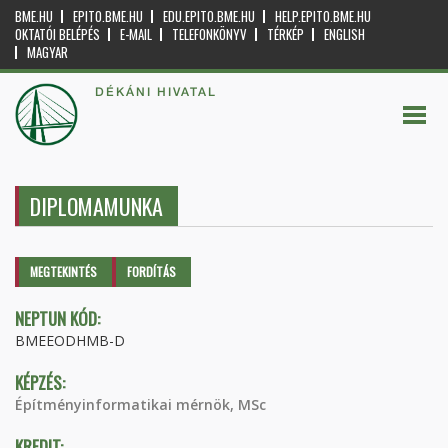
BME.HU
EPITO.BME.HU
EDU.EPITO.BME.HU
HELP.EPITO.BME.HU
OKTATÓI BELÉPÉS
E-MAIL
TELEFONKÖNYV
TÉRKÉP
ENGLISH
MAGYAR
DÉKÁNI HIVATAL
DIPLOMAMUNKA
Elsődleges fülek
MEGTEKINTÉS
(AKTÍV
FORDÍTÁS
FÜL)
NEPTUN KÓD:
BMEEODHMB-D
KÉPZÉS:
Építményinformatikai mérnök, MSc
KREDIT: