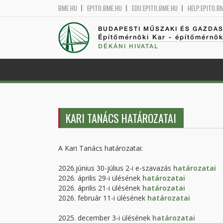
BME.HU
EPITO.BME.HU
EDU.EPITO.BME.HU
HELP.EPITO.B
BUDAPESTI MŰSZAKI ÉS GAZDA
Építőmérnöki Kar - építőmérnö
DÉKÁNI HIVATAL
KARI TANÁCS HATÁROZATAI
A Kari Tanács határozatai:
2026.június 30-július 2-i e-szavazás
határozatai
2026. április 29-i ülésének
határozatai
2026. április 21-i ülésének
határozatai
2026. február 11-i ülésének
határozatai
2025. december 3-i ülésének
határozatai