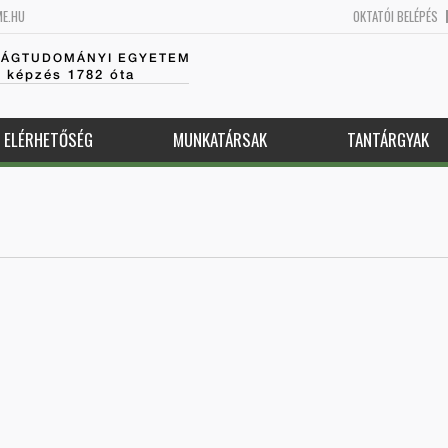
ME.HU
OKTATÓI BELÉPÉS
SÁGTUDOMÁNYI EGYETEM
k képzés 1782 óta
ELÉRHETŐSÉG
MUNKATÁRSAK
TANTÁRGYAK