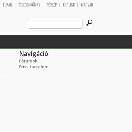
E-MAIL
TELEFONKÖNYV
TÉRKÉP
ENGLISH
MAGYAR
Search
Keresés űrlap
this
site
Navigáció
Fórumok
Friss tartalom