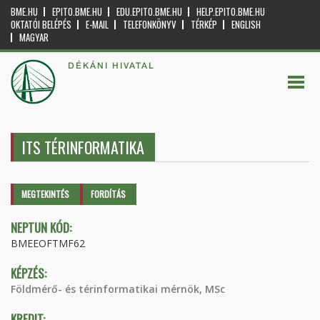
BME.HU
EPITO.BME.HU
EDU.EPITO.BME.HU
HELP.EPITO.BME.HU
OKTATÓI BELÉPÉS
E-MAIL
TELEFONKÖNYV
TÉRKÉP
ENGLISH
MAGYAR
DÉKÁNI HIVATAL
ITS TÉRINFORMATIKA
Elsődleges fülek
MEGTEKINTÉS
(AKTÍV
FORDÍTÁS
FÜL)
NEPTUN KÓD:
BMEEOFTMF62
KÉPZÉS:
Földmérő- és térinformatikai mérnök, MSc
KREDIT: