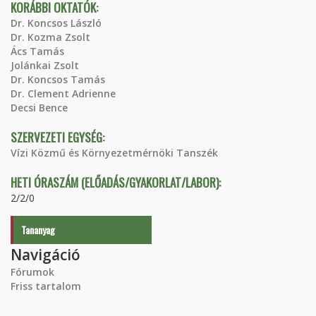
KORÁBBI OKTATÓK:
Dr. Koncsos László
Dr. Kozma Zsolt
Ács Tamás
Jolánkai Zsolt
Dr. Koncsos Tamás
Dr. Clement Adrienne
Decsi Bence
SZERVEZETI EGYSÉG:
Vízi Közmű és Környezetmérnöki Tanszék
HETI ÓRASZÁM (ELŐADÁS/GYAKORLAT/LABOR):
2/2/0
Tananyag
Navigáció
Fórumok
Friss tartalom