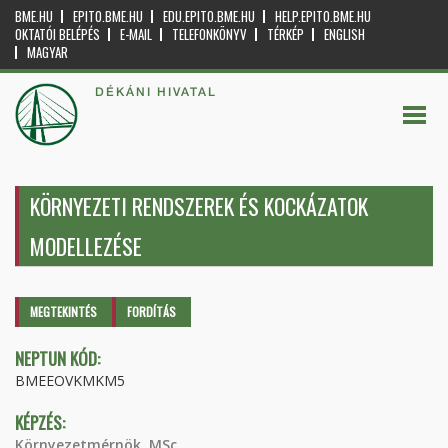
BME.HU
EPITO.BME.HU
EDU.EPITO.BME.HU
HELP.EPITO.BME.HU
OKTATÓI BELÉPÉS
E-MAIL
TELEFONKÖNYV
TÉRKÉP
ENGLISH
MAGYAR
DÉKÁNI HIVATAL
KÖRNYEZETI RENDSZEREK ÉS KOCKÁZATOK
MODELLEZÉSE
Elsődleges fülek
MEGTEKINTÉS
(AKTÍV
FORDÍTÁS
FÜL)
NEPTUN KÓD:
BMEEOVKMKM5
KÉPZÉS:
Környezetmérnök, MSc