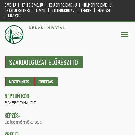
BME.HU
EPITO.BME.HU
EDU.EPITO.BME.HU
HELP.EPITO.BME.HU
OKTATÓI BELÉPÉS
E-MAIL
TELEFONKÖNYV
TÉRKÉP
ENGLISH
MAGYAR
DÉKÁNI HIVATAL
SZAKDOLGOZAT ELŐKÉSZÍTŐ
Elsődleges fülek
MEGTEKINTÉS
(AKTÍV
FORDÍTÁS
FÜL)
NEPTUN KÓD:
BMEEODHA-DT
KÉPZÉS:
Építőmérnök, BSc
KREDIT: