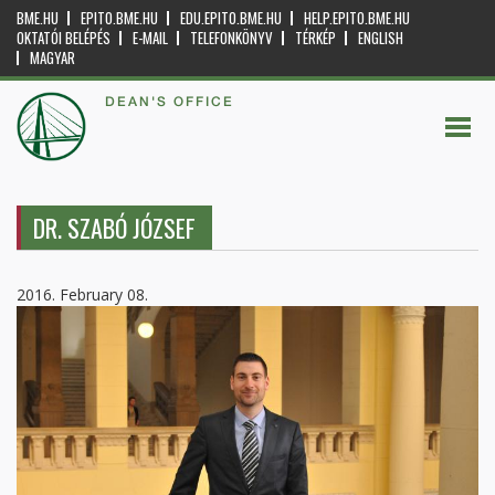
BME.HU
EPITO.BME.HU
EDU.EPITO.BME.HU
HELP.EPITO.BME.HU
OKTATÓI BELÉPÉS
E-MAIL
TELEFONKÖNYV
TÉRKÉP
ENGLISH
MAGYAR
DEAN'S OFFICE
DR. SZABÓ JÓZSEF
2016. February 08.