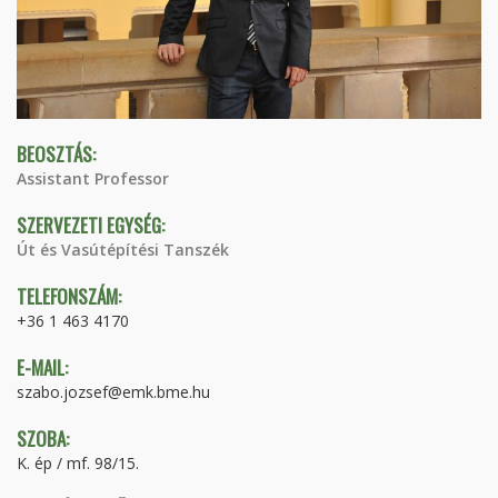
BEOSZTÁS:
Assistant Professor
SZERVEZETI EGYSÉG:
Út és Vasútépítési Tanszék
TELEFONSZÁM:
+36 1 463 4170
E-MAIL:
szabo.jozsef@emk.bme.hu
SZOBA:
K. ép / mf. 98/15.