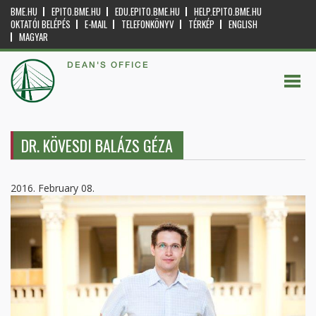
BME.HU
EPITO.BME.HU
EDU.EPITO.BME.HU
HELP.EPITO.BME.HU
OKTATÓI BELÉPÉS
E-MAIL
TELEFONKÖNYV
TÉRKÉP
ENGLISH
MAGYAR
DEAN'S OFFICE
DR. KÖVESDI BALÁZS GÉZA
2016. February 08.