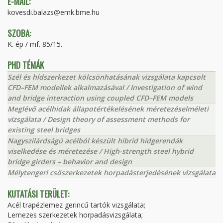
E-MAIL:
kovesdi.balazs@emk.bme.hu
SZOBA:
K. ép / mf. 85/15.
PHD TÉMÁK
Szél és hídszerkezet kölcsönhatásának vizsgálata kapcsolt
CFD–FEM modellek alkalmazásával / Investigation of wind
and bridge interaction using coupled CFD–FEM models
Meglévő acélhidak állapotértékelésének méretezéselméleti
vizsgálata / Design theory of assessment methods for
existing steel bridges
Nagyszilárdságú acélból készült hibrid hídgerendák
viselkedése és méretezése / High-strength steel hybrid
bridge girders – behavior and design
Mélytengeri csőszerkezetek horpadásterjedésének vizsgálata
KUTATÁSI TERÜLET:
Acél trapézlemez gerincű tartók vizsgálata;
Lemezes szerkezetek horpadásvizsgálata;