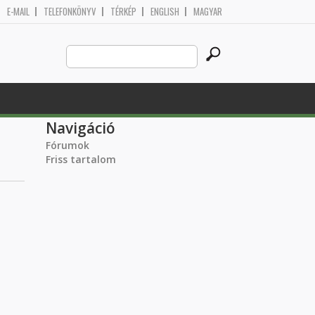
E-MAIL
TELEFONKÖNYV
TÉRKÉP
ENGLISH
MAGYAR
Search
Keresés űrlap
this
site
Navigáció
Fórumok
Friss tartalom