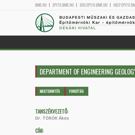
BME.HU
EPITO.BME.HU
EDU.EPITO.BME.HU
HELP.EPITO.B
BUDAPESTI MŰSZAKI ÉS GAZDA
Építőmérnöki Kar - építőmérnö
DÉKÁNI HIVATAL
DEPARTMENT OF ENGINEERING GEOLOG
Elsődleges fülek
MEGTEKINTÉS
(AKTÍV
FORDÍTÁS
FÜL)
TANSZÉKVEZETŐ:
Dr. TÖRÖK Ákos
CÍM: