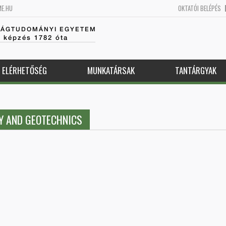
ME.HU
OKTATÓI BELÉPÉS
SÁGTUDOMÁNYI EGYETEM
k képzés 1782 óta
ELÉRHETŐSÉG
MUNKATÁRSAK
TANTÁRGYAK
Y AND GEOTECHNICS