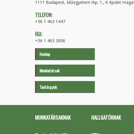
1111 Budapest, Műegyetem rkp. 1., K épület magas
TELEFON:
+36 1 463 1447
FAX:
+36 1 463 3006
Honlap
Munkatársak
Tantárgyak
MUNKATÁRSAKNAK
HALLGATÓKNAK