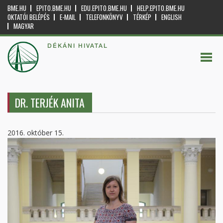
BME.HU
EPITO.BME.HU
EDU.EPITO.BME.HU
HELP.EPITO.BME.HU
OKTATÓI BELÉPÉS
E-MAIL
TELEFONKÖNYV
TÉRKÉP
ENGLISH
MAGYAR
DÉKÁNI HIVATAL
DR. TERJÉK ANITA
2016. október 15.