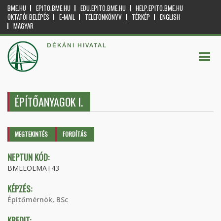
BME.HU
EPITO.BME.HU
EDU.EPITO.BME.HU
HELP.EPITO.BME.HU
OKTATÓI BELÉPÉS
E-MAIL
TELEFONKÖNYV
TÉRKÉP
ENGLISH
MAGYAR
DÉKÁNI HIVATAL
ÉPÍTŐANYAGOK I.
Elsődleges fülek
MEGTEKINTÉS
(AKTÍV
FORDÍTÁS
FÜL)
NEPTUN KÓD:
BMEEOEMAT43
KÉPZÉS:
Építőmérnök, BSc
KREDIT: