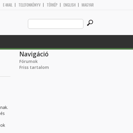
E-MAIL
TELEFONKÖNYV
TÉRKÉP
ENGLISH
MAGYAR
Search
Keresés űrlap
this
site
Navigáció
Fórumok
Friss tartalom
nnak.
 és
tok