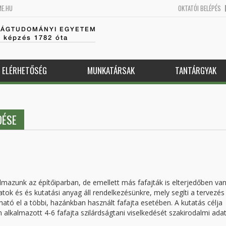
ME.HU
OKTATÓI BELÉPÉS
SÁGTUDOMÁNYI EGYETEM
k képzés 1782 óta
ELÉRHETŐSÉG
MUNKATÁRSAK
TANTÁRGYAK
DÉSE
azunk az építőiparban, de emellett más fafajták is elterjedőben va
atok és és kutatási anyag áll rendelkezésünkre, mely segíti a tervezés
tó el a többi, hazánkban használt fafajta esetében. A kutatás célja
kalmazott 4-6 fafajta szilárdságtani viselkedését szakirodalmi ada