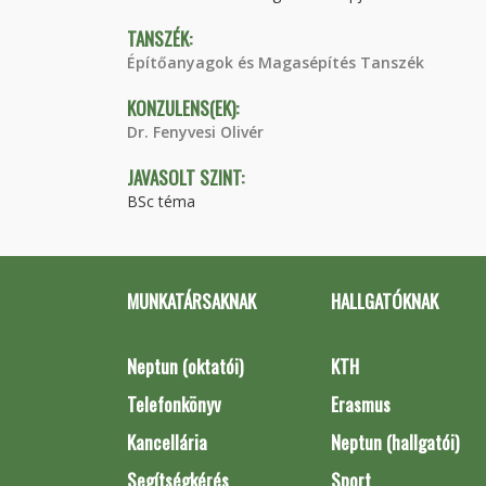
TANSZÉK:
Építőanyagok és Magasépítés Tanszék
KONZULENS(EK):
Dr. Fenyvesi Olivér
JAVASOLT SZINT:
BSc téma
MUNKATÁRSAKNAK
HALLGATÓKNAK
Neptun (oktatói)
KTH
Telefonkönyv
Erasmus
Kancellária
Neptun (hallgatói)
Segítségkérés
Sport