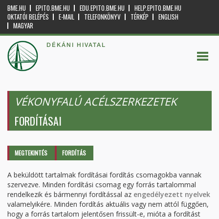
BME.HU
EPITO.BME.HU
EDU.EPITO.BME.HU
HELP.EPITO.BME.HU
OKTATÓI BELÉPÉS
E-MAIL
TELEFONKÖNYV
TÉRKÉP
ENGLISH
MAGYAR
DÉKÁNI HIVATAL
VÉKONYFALÚ ACÉLSZERKEZETEK
FORDÍTÁSAI
Elsődleges fülek
MEGTEKINTÉS
FORDÍTÁS
(AKTÍV
FÜL)
A beküldött tartalmak fordításai fordítás csomagokba vannak
szervezve. Minden fordítási csomag egy forrás tartalommal
rendelkezik és bármennyi fordítással az
engedélyezett nyelvek
valamelyikére. Minden fordítás aktuális vagy nem attól függően,
hogy a forrás tartalom jelentősen frissült-e, mióta a fordítást