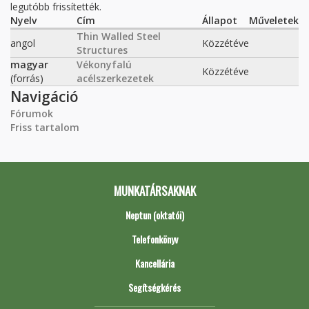
legutóbb frissítették.
Nyelv
Cím
Állapot
Műveletek
Thin Walled Steel
angol
Közzétéve
Structures
magyar
Vékonyfalú
Közzétéve
(forrás)
acélszerkezetek
Navigáció
Fórumok
Friss tartalom
MUNKATÁRSAKNAK
Neptun (oktatói)
Telefonkönyv
Kancellária
Segítségkérés