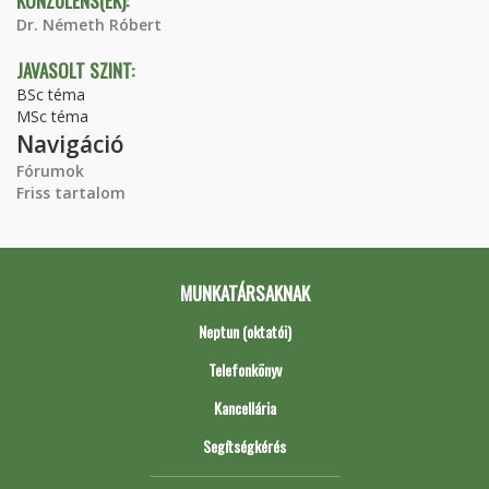
KONZULENS(EK):
Dr. Németh Róbert
JAVASOLT SZINT:
BSc téma
MSc téma
Navigáció
Fórumok
Friss tartalom
MUNKATÁRSAKNAK
Neptun (oktatói)
Telefonkönyv
Kancellária
Segítségkérés