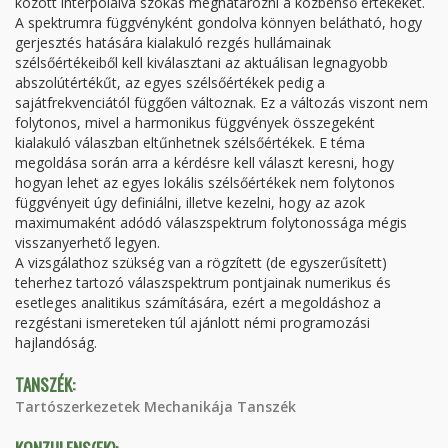
között interpolálva szokás meghatározni a közbenső értékeket.
A spektrumra függvényként gondolva könnyen belátható, hogy
gerjesztés hatására kialakuló rezgés hullámainak
szélsőértékeiből kell kiválasztani az aktuálisan legnagyobb
abszolútértékűt, az egyes szélsőértékek pedig a
sajátfrekvenciától függően változnak. Ez a változás viszont nem
folytonos, mivel a harmonikus függvények összegeként
kialakuló válaszban eltűnhetnek szélsőértékek. E téma
megoldása során arra a kérdésre kell választ keresni, hogy
hogyan lehet az egyes lokális szélsőértékek nem folytonos
függvényeit úgy definiálni, illetve kezelni, hogy az azok
maximumaként adódó válaszspektrum folytonossága mégis
visszanyerhető legyen.
A vizsgálathoz szükség van a rögzített (de egyszerűsített)
teherhez tartozó válaszspektrum pontjainak numerikus és
esetleges analitikus számítására, ezért a megoldáshoz a
rezgéstani ismereteken túl ajánlott némi programozási
hajlandóság.
TANSZÉK:
Tartószerkezetek Mechanikája Tanszék