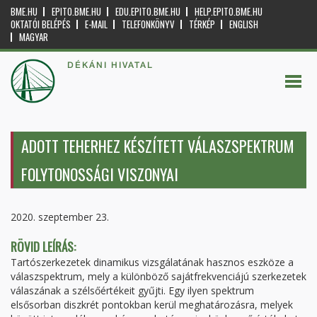
BME.HU
EPITO.BME.HU
EDU.EPITO.BME.HU
HELP.EPITO.BME.HU
OKTATÓI BELÉPÉS
E-MAIL
TELEFONKÖNYV
TÉRKÉP
ENGLISH
MAGYAR
DÉKÁNI HIVATAL
ADOTT TEHERHEZ KÉSZÍTETT VÁLASZSPEKTRUM
FOLYTONOSSÁGI VISZONYAI
2020. szeptember 23.
RÖVID LEÍRÁS:
Tartószerkezetek dinamikus vizsgálatának hasznos eszköze a
válaszspektrum, mely a különböző sajátfrekvenciájú szerkezetek
válaszának a szélsőértékeit gyűjti. Egy ilyen spektrum
elsősorban diszkrét pontokban kerül meghatározásra, melyek