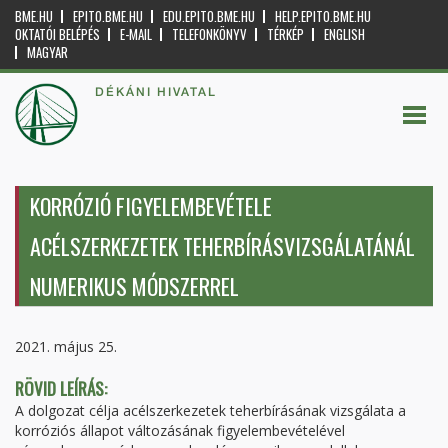
BME.HU
EPITO.BME.HU
EDU.EPITO.BME.HU
HELP.EPITO.BME.HU
OKTATÓI BELÉPÉS
E-MAIL
TELEFONKÖNYV
TÉRKÉP
ENGLISH
MAGYAR
DÉKÁNI HIVATAL
KORRÓZIÓ FIGYELEMBEVÉTELE
ACÉLSZERKEZETEK TEHERBÍRÁSVIZSGÁLATÁNÁL
NUMERIKUS MÓDSZERREL
2021. május 25.
RÖVID LEÍRÁS:
A dolgozat célja acélszerkezetek teherbírásának vizsgálata a
korróziós állapot változásának figyelembevételével