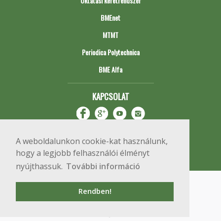
Oktatási keretrendszer
BMEnet
MTMT
Periodica Polytechnica
BME Alfa
KAPCSOLAT
A weboldalunkon cookie-kat használunk,
hogy a legjobb felhasználói élményt
nyújthassuk.
További információ
Impresszum
Copyright © 2020 BME Építőmérnöki Kar
Rendben!
1111 Budapest, Műegyetem rkp. 3.
+36 1 463 3531
webmester@emk.bme.hu