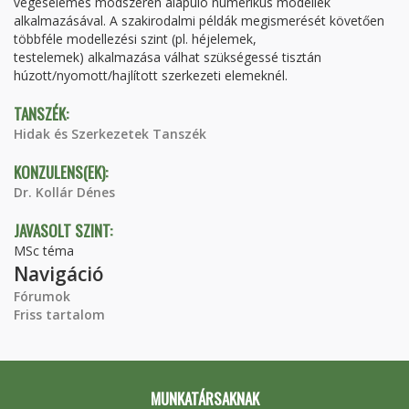
végeselemes módszeren alapuló numerikus modellek
alkalmazásával. A szakirodalmi példák megismerését követően
többféle modellezési szint (pl. héjelemek,
testelemek) alkalmazása válhat szükségessé tisztán
húzott/nyomott/hajlított szerkezeti elemeknél.
TANSZÉK:
Hidak és Szerkezetek Tanszék
KONZULENS(EK):
Dr. Kollár Dénes
JAVASOLT SZINT:
MSc téma
Navigáció
Fórumok
Friss tartalom
MUNKATÁRSAKNAK