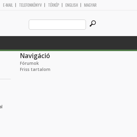
E-MAIL
TELEFONKÖNYV
TÉRKÉP
ENGLISH
MAGYAR
Search
Keresés űrlap
this
site
Navigáció
Fórumok
Friss tartalom
al