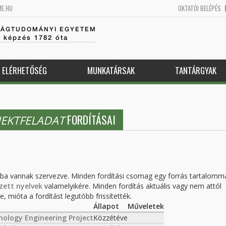
ME.HU
OKTATÓI BELÉPÉS
SÁGTUDOMÁNYI EGYETEM
k képzés 1782 óta
ELÉRHETŐSÉG
MUNKATÁRSAK
TANTÁRGYAK
FORDÍTÁSAI
JEKTFELADAT
kba vannak szervezve. Minden fordítási csomag egy forrás tartalomm
zett nyelvek
valamelyikére. Minden fordítás aktuális vagy nem attól
, mióta a fordítást legutóbb frissítették.
Állapot
Műveletek
ology Engineering Project
Közzétéve