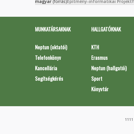
magyar
(forrás)
Építmény-informatikai Projekt
MUNKATÁRSAKNAK
HALLGATÓKNAK
Neptun (oktatói)
KTH
Telefonkönyv
Erasmus
Kancellária
Neptun (hallgatói)
Segítségkérés
Sport
Könyvtár
1111