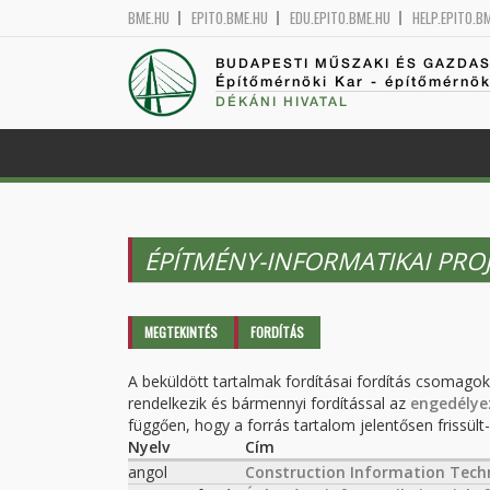
BME.HU
EPITO.BME.HU
EDU.EPITO.BME.HU
HELP.EPITO.B
BUDAPESTI MŰSZAKI ÉS GAZDA
Építőmérnöki Kar - építőmérnö
DÉKÁNI HIVATAL
ÉPÍTMÉNY-INFORMATIKAI PRO
Elsődleges fülek
MEGTEKINTÉS
FORDÍTÁS
(AKTÍV
FÜL)
A beküldött tartalmak fordításai fordítás csomago
rendelkezik és bármennyi fordítással az
engedélye
függően, hogy a forrás tartalom jelentősen frissült-e
Nyelv
Cím
angol
Construction Information Techn