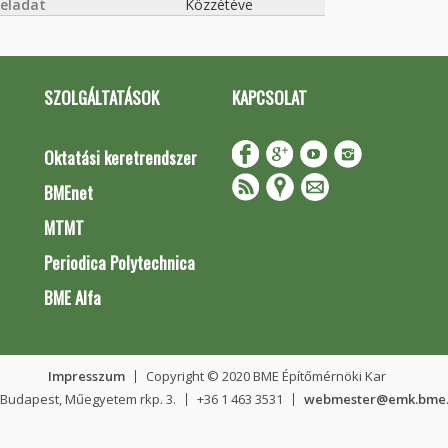
feladat
Közzétéve
SZOLGÁLTATÁSOK
KAPCSOLAT
Oktatási keretrendszer
BMEnet
MTMT
Periodica Polytechnica
BME Alfa
Impresszum
Copyright © 2020 BME Építőmérnöki Kar
 Budapest, Műegyetem rkp. 3.
+36 1 463 3531
webmester@emk.bme