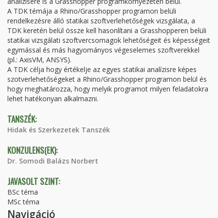
analízisére is a Grasshopper programkörnyezeten belül.
A TDK témája a Rhino/Grasshopper programon belüli
rendelkezésre álló statikai szoftverlehetőségek vizsgálata, a
TDK keretén belül össze kell hasonlítani a Grasshopperen belüli
statikai vizsgálati szoftvercsomagok lehetőségeit és képességeit
egymással és más hagyományos végeselemes szoftverekkel
(pl.: AxisVM, ANSYS).
A TDK célja hogy értékelje az egyes statikai analízisre képes
szotverlehetőségeket a Rhino/Grasshopper programon belül és
hogy meghatározza, hogy melyik programot milyen feladatokra
lehet hatékonyan alkalmazni.
TANSZÉK:
Hidak és Szerkezetek Tanszék
KONZULENS(EK):
Dr. Somodi Balázs Norbert
JAVASOLT SZINT:
BSc téma
MSc téma
Navigáció