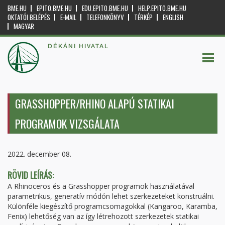
BME.HU
EPITO.BME.HU
EDU.EPITO.BME.HU
HELP.EPITO.BME.HU
OKTATÓI BELÉPÉS
E-MAIL
TELEFONKÖNYV
TÉRKÉP
ENGLISH
MAGYAR
DÉKÁNI HIVATAL
GRASSHOPPER/RHINO ALAPÚ STATIKAI
PROGRAMOK VIZSGÁLATA
2022. december 08.
RÖVID LEÍRÁS:
A Rhinoceros és a Grasshopper programok használatával
parametrikus, generatív módón lehet szerkezeteket konstruálni.
Különféle kiegészítő programcsomagokkal (Kangaroo, Karamba,
Fenix) lehetőség van az így létrehozott szerkezetek statikai