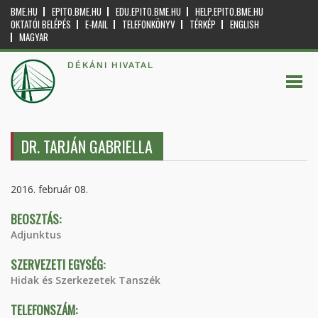
BME.HU
EPITO.BME.HU
EDU.EPITO.BME.HU
HELP.EPITO.BME.HU
OKTATÓI BELÉPÉS
E-MAIL
TELEFONKÖNYV
TÉRKÉP
ENGLISH
MAGYAR
DÉKÁNI HIVATAL
DR. TARJÁN GABRIELLA
2016. február 08.
BEOSZTÁS:
Adjunktus
SZERVEZETI EGYSÉG:
Hidak és Szerkezetek Tanszék
TELEFONSZÁM: