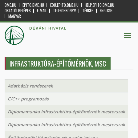
BME.HU
EPITO.BME.HU
EDU.EPITO.BME.HU
HELP.EPITO.BME.HU
OKTATÓI BELÉPÉS
E-MAIL
TELEFONKÖNYV
TÉRKÉP
ENGLISH
MAGYAR
DÉKÁNI HIVATAL
INFRASTRUKTÚRA-ÉPÍTŐMÉRNÖK, MSC
Adatbázis rendszerek
C/C++ programozás
Diplomamunka Infrastruktúra-építőmérnök mesterszak
Diplomamunka Infrastruktúra-építőmérnök mesterszak
Építőmérnöki létesítmények gazdaságtana