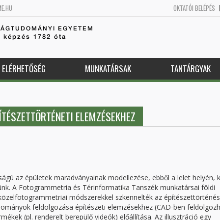
ME.HU
OKTATÓI BELÉPÉS
SÁGTUDOMÁNYI EGYETEM
k képzés 1782 óta
ELÉRHETŐSÉG
MUNKATÁRSAK
TANTÁRGYAK
TÉSZETTÖRTÉNETI ELEMZÉSEKHEZ
ágú az épületek maradványainak modellezése, ebből a lelet helyén, 
etünk. A Fotogrammetria és Térinformatika Tanszék munkatársai földi
s közelfotogrammetriai módszerekkel szkennelték az építészettörténé
i állományok feldolgozása építészeti elemzésekhez (CAD-ben feldolgoz
rmékek (pl. renderelt berepülő videók) előállítása. Az illusztráció egy