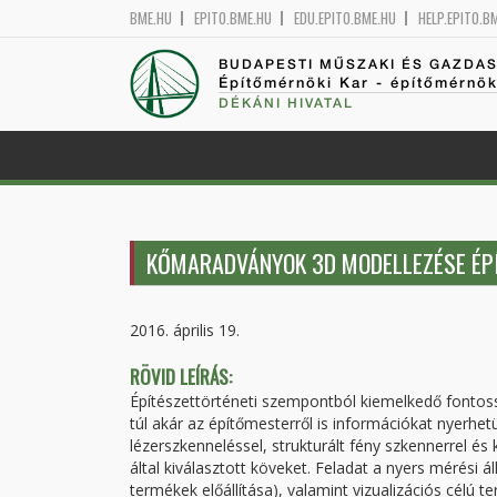
BME.HU
EPITO.BME.HU
EDU.EPITO.BME.HU
HELP.EPITO.B
BUDAPESTI MŰSZAKI ÉS GAZDA
Építőmérnöki Kar - építőmérnö
DÉKÁNI HIVATAL
KŐMARADVÁNYOK 3D MODELLEZÉSE ÉPÍ
2016. április 19.
RÖVID LEÍRÁS:
Építészettörténeti szempontból kiemelkedő fontoss
túl akár az építőmesterről is információkat nyerh
lézerszkenneléssel, strukturált fény szkennerrel é
által kiválasztott köveket. Feladat a nyers mérés
termékek előállítása), valamint vizualizációs célú te