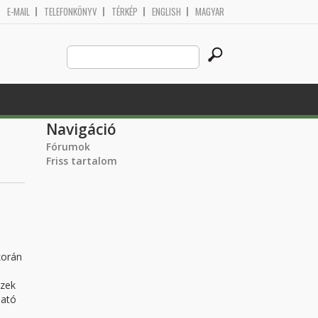
E-MAIL
TELEFONKÖNYV
TÉRKÉP
ENGLISH
MAGYAR
Search
Keresés űrlap
this
site
Navigáció
Fórumok
Friss tartalom
korán
szek
ható