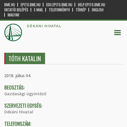
BME.HU
EPITO.BME.HU
EDU.EPITO.BME.HU
HELP.EPITO.BME.HU
OKTATÓI BELÉPÉS
E-MAIL
TELEFONKÖNYV
TÉRKÉP
ENGLISH
MAGYAR
DÉKÁNI HIVATAL
TÓTH KATALIN
2018. július 04.
BEOSZTÁS:
Gazdasági ügyintéző
SZERVEZETI EGYSÉG:
Dékáni Hivatal
TELEFONSZÁM: