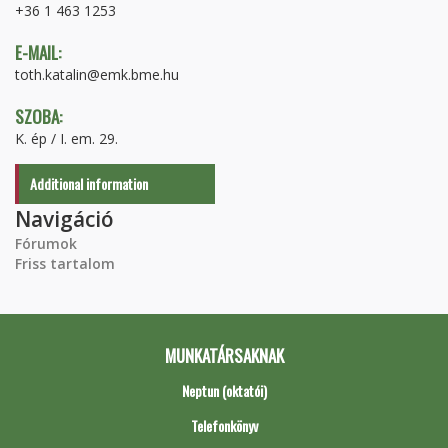
+36 1 463 1253
E-MAIL:
toth.katalin@emk.bme.hu
SZOBA:
K. ép / I. em. 29.
Additional information
Navigáció
Fórumok
Friss tartalom
MUNKATÁRSAKNAK
Neptun (oktatói)
Telefonkönyv