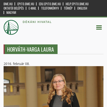
BME.HU
EPITO.BME.HU
EDU.EPITO.BME.HU
HELP.EPITO.BME.HU
OKTATÓI BELÉPÉS
E-MAIL
TELEFONKÖNYV
TÉRKÉP
ENGLISH
MAGYAR
DÉKÁNI HIVATAL
HORVÁTH-VARGA LAURA
2016. február 08.