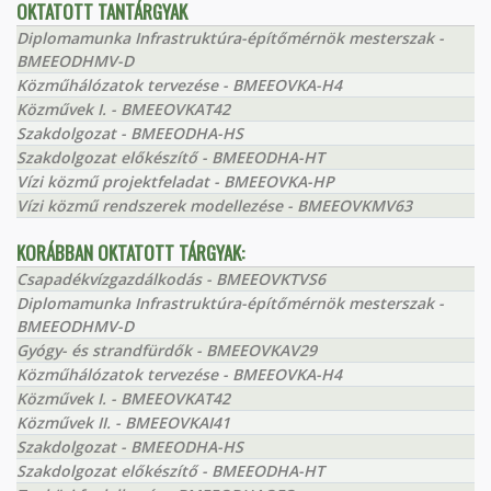
OKTATOTT TANTÁRGYAK
Diplomamunka Infrastruktúra-építőmérnök mesterszak -
BMEEODHMV-D
Közműhálózatok tervezése - BMEEOVKA-H4
Közművek I. - BMEEOVKAT42
Szakdolgozat - BMEEODHA-HS
Szakdolgozat előkészítő - BMEEODHA-HT
Vízi közmű projektfeladat - BMEEOVKA-HP
Vízi közmű rendszerek modellezése - BMEEOVKMV63
KORÁBBAN OKTATOTT TÁRGYAK:
Csapadékvízgazdálkodás - BMEEOVKTVS6
Diplomamunka Infrastruktúra-építőmérnök mesterszak -
BMEEODHMV-D
Gyógy- és strandfürdők - BMEEOVKAV29
Közműhálózatok tervezése - BMEEOVKA-H4
Közművek I. - BMEEOVKAT42
Közművek II. - BMEEOVKAI41
Szakdolgozat - BMEEODHA-HS
Szakdolgozat előkészítő - BMEEODHA-HT