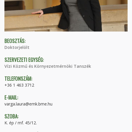
BEOSZTÁS:
Doktorjelölt
SZERVEZETI EGYSÉG:
Vízi Közmű és Környezetmérnöki Tanszék
TELEFONSZÁM:
+36 1 463 3712
E-MAIL:
varga.laura@emk.bme.hu
SZOBA:
K. ép / mf. 45/12.