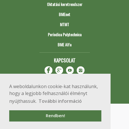
Oktatási keretrendszer
BMEnet
MTMT
Periodica Polytechnica
BME Alfa
KAPCSOLAT
A weboldalunkon cookie-kat használunk,
hogy a legjobb felhasználói élményt
nyújthassuk.
További információ
Impresszum
Copyright © 2020 BME Építőmérnöki Kar
Rendben!
1111 Budapest, Műegyetem rkp. 3.
+36 1 463 3531