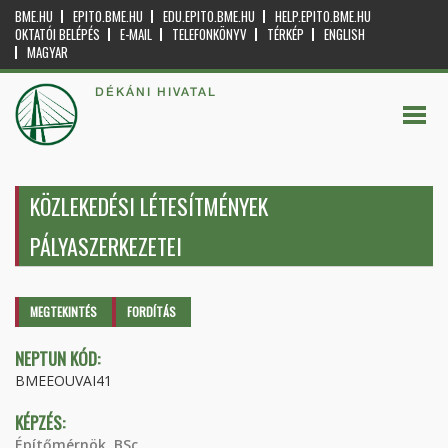
BME.HU
EPITO.BME.HU
EDU.EPITO.BME.HU
HELP.EPITO.BME.HU
OKTATÓI BELÉPÉS
E-MAIL
TELEFONKÖNYV
TÉRKÉP
ENGLISH
MAGYAR
DÉKÁNI HIVATAL
KÖZLEKEDÉSI LÉTESÍTMÉNYEK
PÁLYASZERKEZETEI
Elsődleges fülek
MEGTEKINTÉS
(AKTÍV
FORDÍTÁS
FÜL)
NEPTUN KÓD:
BMEEOUVAI41
KÉPZÉS:
Építőmérnök, BSc