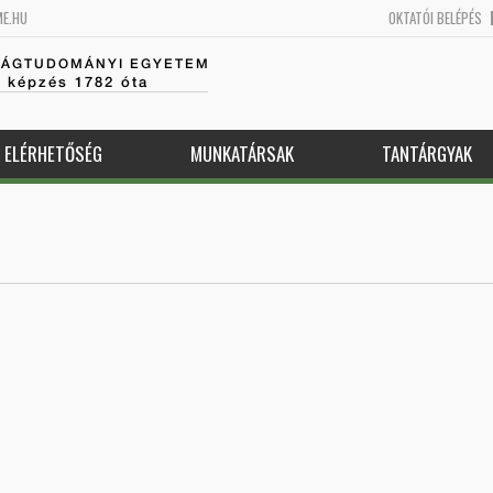
ME.HU
OKTATÓI BELÉPÉS
SÁGTUDOMÁNYI EGYETEM
k képzés 1782 óta
ELÉRHETŐSÉG
MUNKATÁRSAK
TANTÁRGYAK