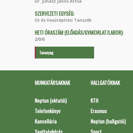
Dr. Juhász János Attila
SZERVEZETI EGYSÉG:
Út és Vasútépítési Tanszék
HETI ÓRASZÁM (ELŐADÁS/GYAKORLAT/LABOR):
2/0/0
Tananyag
MUNKATÁRSAKNAK
HALLGATÓKNAK
Neptun (oktatói)
KTH
Telefonkönyv
Erasmus
Kancellária
Neptun (hallgatói)
Segítségkérés
Sport