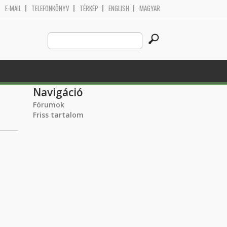
E-MAIL
TELEFONKÖNYV
TÉRKÉP
ENGLISH
MAGYAR
Search
Keresés űrlap
this
site
Navigáció
Fórumok
Friss tartalom