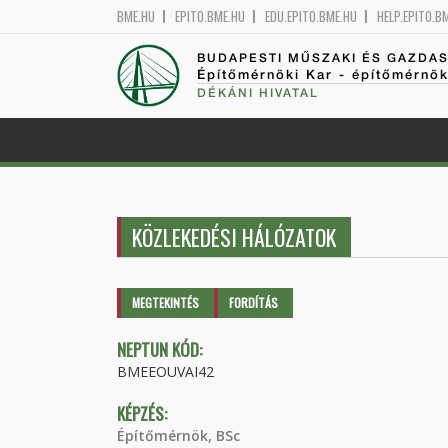
BME.HU
EPITO.BME.HU
EDU.EPITO.BME.HU
HELP.EPITO.B
BUDAPESTI MŰSZAKI ÉS GAZDA
Építőmérnöki Kar - építőmérnö
DÉKÁNI HIVATAL
KÖZLEKEDÉSI HÁLÓZATOK
Elsődleges fülek
MEGTEKINTÉS
(AKTÍV
FORDÍTÁS
FÜL)
NEPTUN KÓD:
BMEEOUVAI42
KÉPZÉS:
Építőmérnök, BSc