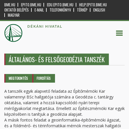
BME.HU
EPITO.BME.HU
EDU.EPITO.BME.HU
HELP.EPITO.BME.HU
OKTATÓI BELÉPÉS
E-MAIL
TELEFONKÖNYV
TÉRKÉP
ENGLISH
MAGYAR
DÉKÁNI HIVATAL
ÁLTALÁNOS- ÉS FELSŐGEODÉZIA TANSZÉK
Elsődleges fülek
MEGTEKINTÉS
(AKTÍV
FORDÍTÁS
FÜL)
A tanszék egyik alapvető feladata az Építőmérnöki Kar
valamennyi BSc hallgatója számára a Geodézia c. tantárgy
oktatása, valamint a hozzá kapcsolódó nyári terepi
mérőgyakorlat megtartása. Emellett az Építészmérnöki Kar egyik
képzésében is tanítjuk a geodézia alapjait.
A másik fontos feladat a geoinformatika-építőmérnöki ágazat,
és a földmérő- és térinformatikai mérnök mesterszak hallgatói