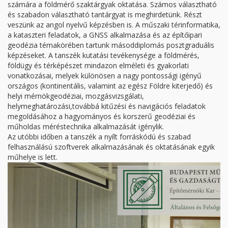
számára a földmérő szaktárgyak oktatása. Számos választható
és szabadon választható tantárgyat is meghirdetünk. Részt
veszünk az angol nyelvű képzésben is. A műszaki térinformatika,
a kataszteri feladatok, a GNSS alkalmazása és az építőipari
geodézia témakörében tartunk másoddiplomás posztgraduális
képzéseket. A tanszék kutatási tevékenysége a földmérés,
földügy és térképészet mindazon elméleti és gyakorlati
vonatkozásai, melyek különösen a nagy pontossági igényű
országos (kontinentális, valamint az egész Földre kiterjedő) és
helyi mérnökgeodéziai, mozgásvizsgálati,
helymeghatározási,továbbá kitűzési és navigációs feladatok
megoldásához a hagyományos és korszerű geodéziai és
műholdas méréstechnika alkalmazását igénylik.
Az utóbbi időben a tanszék a nyílt forráskódú és szabad
felhasználású szoftverek alkalmazásának és oktatásának egyik
műhelye is lett.