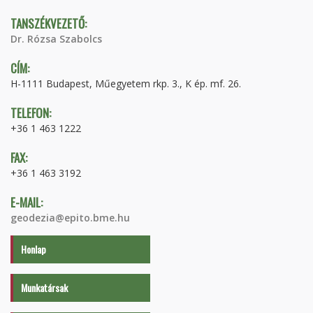
TANSZÉKVEZETŐ:
Dr. Rózsa Szabolcs
CÍM:
H-1111 Budapest, Műegyetem rkp. 3., K ép. mf. 26.
TELEFON:
+36 1 463 1222
FAX:
+36 1 463 3192
E-MAIL:
geodezia@epito.bme.hu
Honlap
Munkatársak