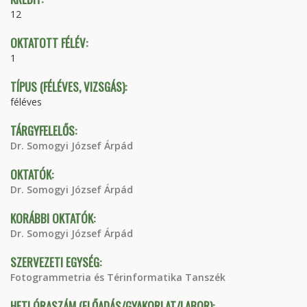
12
OKTATOTT FÉLÉV:
1
TÍPUS (FÉLÉVES, VIZSGÁS):
féléves
TÁRGYFELELŐS:
Dr. Somogyi József Árpád
OKTATÓK:
Dr. Somogyi József Árpád
KORÁBBI OKTATÓK:
Dr. Somogyi József Árpád
SZERVEZETI EGYSÉG:
Fotogrammetria és Térinformatika Tanszék
HETI ÓRASZÁM (ELŐADÁS/GYAKORLAT/LABOR):