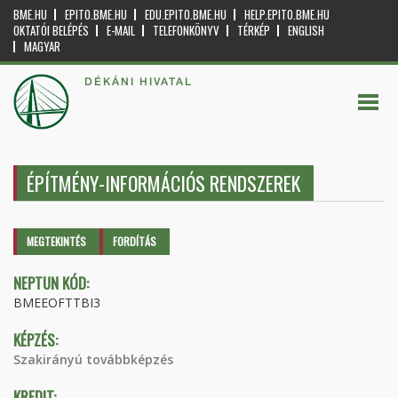
BME.HU
EPITO.BME.HU
EDU.EPITO.BME.HU
HELP.EPITO.BME.HU
OKTATÓI BELÉPÉS
E-MAIL
TELEFONKÖNYV
TÉRKÉP
ENGLISH
MAGYAR
DÉKÁNI HIVATAL
ÉPÍTMÉNY-INFORMÁCIÓS RENDSZEREK
Elsődleges fülek
MEGTEKINTÉS
(AKTÍV
FORDÍTÁS
FÜL)
NEPTUN KÓD:
BMEEOFTTBI3
KÉPZÉS:
Szakirányú továbbképzés
KREDIT: