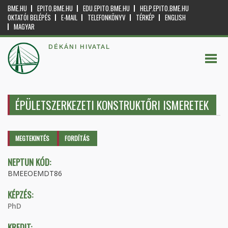
BME.HU
EPITO.BME.HU
EDU.EPITO.BME.HU
HELP.EPITO.BME.HU
OKTATÓI BELÉPÉS
E-MAIL
TELEFONKÖNYV
TÉRKÉP
ENGLISH
MAGYAR
DÉKÁNI HIVATAL
ÉPÜLETSZERKEZETI KONSTRUKTŐRI ISMERETEK
Elsődleges fülek
MEGTEKINTÉS
(AKTÍV
FORDÍTÁS
FÜL)
NEPTUN KÓD:
BMEEOEMDT86
KÉPZÉS:
PhD
KREDIT: