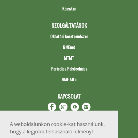
Könyvtár
SZOLGÁLTATÁSOK
Oktatási keretrendszer
BMEnet
MTMT
Periodica Polytechnica
BME Alfa
KAPCSOLAT
A weboldalunkon cookie-kat használunk,
hogy a legjobb felhasználói élményt