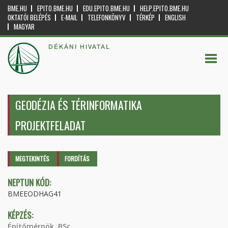
BME.HU
EPITO.BME.HU
EDU.EPITO.BME.HU
HELP.EPITO.BME.HU
OKTATÓI BELÉPÉS
E-MAIL
TELEFONKÖNYV
TÉRKÉP
ENGLISH
MAGYAR
DÉKÁNI HIVATAL
GEODÉZIA ÉS TÉRINFORMATIKA
PROJEKTFELADAT
Elsődleges fülek
MEGTEKINTÉS
(AKTÍV
FORDÍTÁS
FÜL)
NEPTUN KÓD:
BMEEODHAG41
KÉPZÉS:
Építőmérnök, BSc