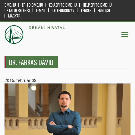
BME.HU
EPITO.BME.HU
EDU.EPITO.BME.HU
HELP.EPITO.BME.HU
OKTATÓI BELÉPÉS
E-MAIL
TELEFONKÖNYV
TÉRKÉP
ENGLISH
MAGYAR
DÉKÁNI HIVATAL
DR. FARKAS DÁVID
2016. február 08.