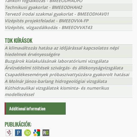
Tanköri foglalkozás - BMEEODHAOFO
Technikusi gyakorlat - BMEEODHAI42
Tervező irodai szakmai gyakorlat - BMEEODHAV01
Vízépítés projektfeladat - BMEEOVVA-FP
Vízépítés, vízgazdálkodás - BMEEOVVAT43
TDK KIÍRÁSOK
A klímaváltozás hatása az időjárással kapcsolatos népi
hiedelmek érvényességére
Buzgárok kialakulásának laboratóriumi vizsgálata
Árvízvédelmi töltések szivárgás- és állékonyságvizsgálata
Csapadékesemények próbaszivattyúzásra gyakorolt hatásai
A Molnár János-barlang hidrogeológiai vizsgálata
Kúthidraulikai vizsgálatok kisminta- és numerikus
modellezéssel
Additional information
PUBLIKÁCIÓK: