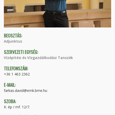
BEOSZTÁS:
Adjunktus
SZERVEZETI EGYSÉG:
Vízépítési és Vízgazdálkodási Tanszék
TELEFONSZÁM:
+36 1 463 2362
E-MAIL:
farkas.david@emk.bme.hu
SZOBA:
K. ép / mf. 12/7.