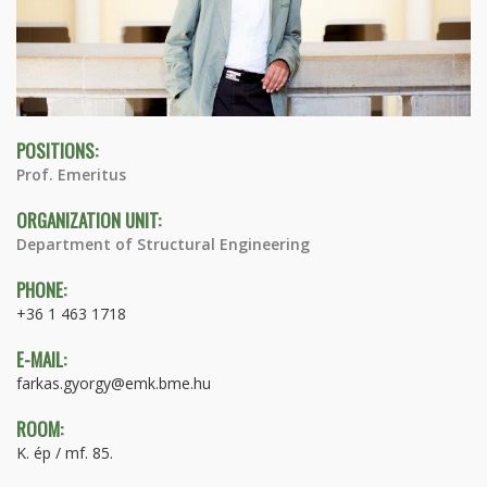
POSITIONS:
Prof. Emeritus
ORGANIZATION UNIT:
Department of Structural Engineering
PHONE:
+36 1 463 1718
E-MAIL:
farkas.gyorgy@emk.bme.hu
ROOM:
K. ép / mf. 85.