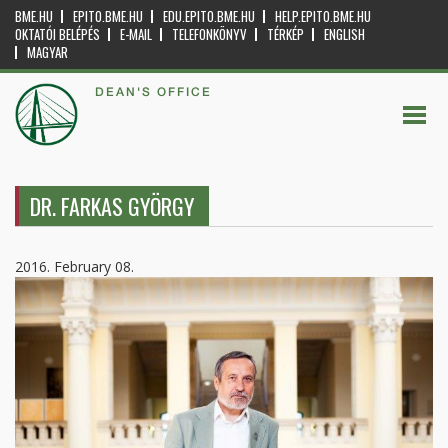
BME.HU
EPITO.BME.HU
EDU.EPITO.BME.HU
HELP.EPITO.BME.HU
OKTATÓI BELÉPÉS
E-MAIL
TELEFONKÖNYV
TÉRKÉP
ENGLISH
MAGYAR
DEAN'S OFFICE
DR. FARKAS GYÖRGY
2016. February 08.