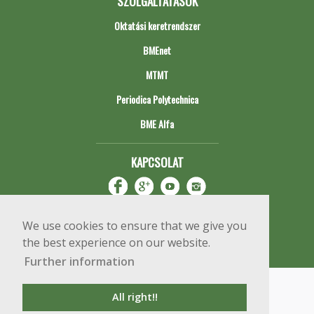
SZOLGÁLTATÁSOK
Oktatási keretrendszer
BMEnet
MTMT
Periodica Polytechnica
BME Alfa
KAPCSOLAT
We use cookies to ensure that we give you
the best experience on our website.
Further information
Impresszum
Copyright © 2020 BME Építőmérnöki Kar
All right!!
1111 Budapest, Műegyetem rkp. 3.