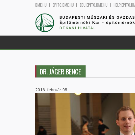
BME.HU
EPITO.BME.HU
EDU.EPITO.BME.HU
HELP.EPITO.B
BUDAPESTI MŰSZAKI ÉS GAZDA
Építőmérnöki Kar - építőmérnö
DÉKÁNI HIVATAL
DR. JÁGER BENCE
2016. február 08.