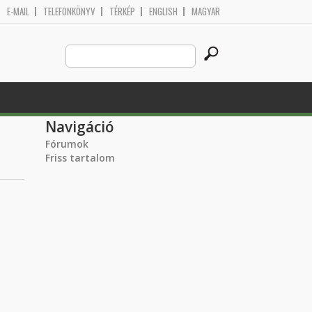
E-MAIL
TELEFONKÖNYV
TÉRKÉP
ENGLISH
MAGYAR
Search
Keresés űrlap
this
site
Navigáció
Fórumok
Friss tartalom