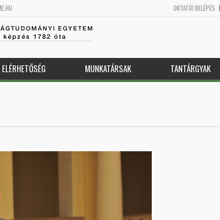
ME.HU
OKTATÓI BELÉPÉS
SÁGTUDOMÁNYI EGYETEM
k képzés 1782 óta
ELÉRHETŐSÉG
MUNKATÁRSAK
TANTÁRGYAK