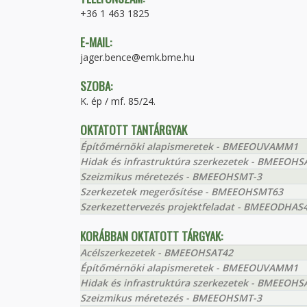
+36 1 463 1825
E-MAIL:
jager.bence@emk.bme.hu
SZOBA:
K. ép / mf. 85/24.
OKTATOTT TANTÁRGYAK
Építőmérnöki alapismeretek - BMEEOUVAMM1
Hidak és infrastruktúra szerkezetek - BMEEOHS
Szeizmikus méretezés - BMEEOHSMT-3
Szerkezetek megerősítése - BMEEOHSMT63
Szerkezettervezés projektfeladat - BMEEODHAS
KORÁBBAN OKTATOTT TÁRGYAK:
Acélszerkezetek - BMEEOHSAT42
Építőmérnöki alapismeretek - BMEEOUVAMM1
Hidak és infrastruktúra szerkezetek - BMEEOHS
Szeizmikus méretezés - BMEEOHSMT-3