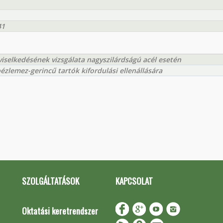
41
iselkedésének vizsgálata nagyszilárdságú acél esetén
zlemez-gerincű tartók kifordulási ellenállására
SZOLGÁLTATÁSOK
KAPCSOLAT
Oktatási keretrendszer