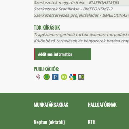
Szerkezetek megerősítése - BMEEOHSMT63
Szerkezetek Stabilitása - BMEEOHSMT-2
Szerkezettervezés projektfeladat - BMEEODHAS
TDK KIÍRÁSOK
Trapézlemez-gerincű tartók övlemez-horpadási v
Különböző terhelések és kényszerek hatása trapé
Additional information
PUBLIKÁCIÓK:
MUNKATÁRSAKNAK
HALLGATÓKNAK
Neptun (oktatói)
KTH