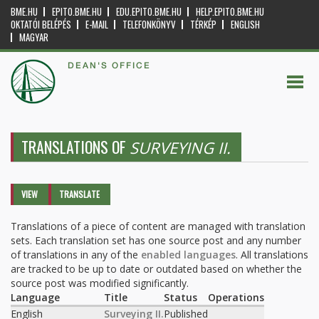
BME.HU
EPITO.BME.HU
EDU.EPITO.BME.HU
HELP.EPITO.BME.HU
OKTATÓI BELÉPÉS
E-MAIL
TELEFONKÖNYV
TÉRKÉP
ENGLISH
MAGYAR
DEAN'S OFFICE
TRANSLATIONS OF
SURVEYING II.
Primary tabs
VIEW
TRANSLATE
(ACTIVE
TAB)
Translations of a piece of content are managed with translation
sets. Each translation set has one source post and any number
of translations in any of the
enabled languages
. All translations
are tracked to be up to date or outdated based on whether the
source post was modified significantly.
Language
Title
Status
Operations
English
Surveying II.
Published