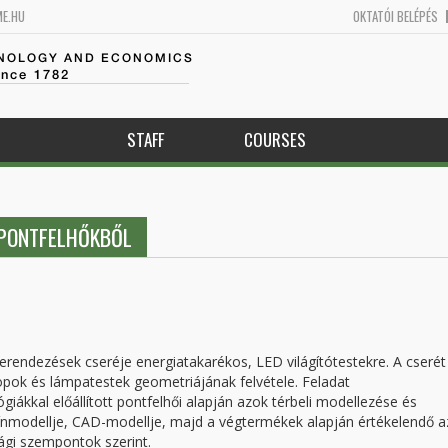
ME.HU
OKTATÓI BELÉPÉS
HNOLOGY AND ECONOMICS
ince 1782
STAFF
COURSES
 PONTFELHŐKBŐL
erendezések cseréje energiatakarékos, LED világítótestekre. A cserét
pok és lámpatestek geometriájának felvétele. Feladat
ákkal előállított pontfelhői alapján azok térbeli modellezése és
zínmodellje, CAD-modellje, majd a végtermékek alapján értékelendő a
sági szempontok szerint.