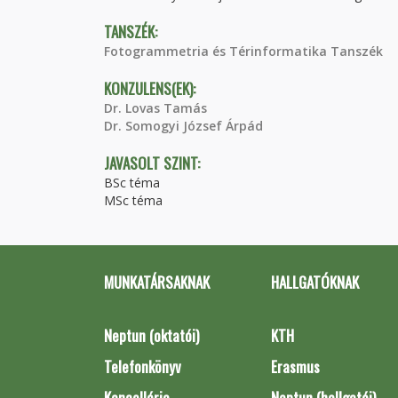
TANSZÉK:
Fotogrammetria és Térinformatika Tanszék
KONZULENS(EK):
Dr. Lovas Tamás
Dr. Somogyi József Árpád
JAVASOLT SZINT:
BSc téma
MSc téma
MUNKATÁRSAKNAK
HALLGATÓKNAK
Neptun (oktatói)
KTH
Telefonkönyv
Erasmus
Kancellária
Neptun (hallgatói)