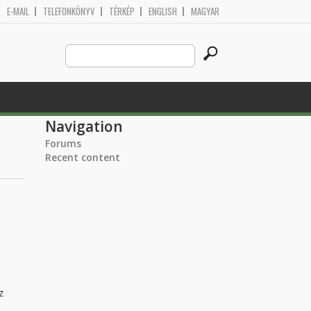
E-MAIL
TELEFONKÖNYV
TÉRKÉP
ENGLISH
MAGYAR
Search
Search form
this
site
Navigation
Forums
Recent content
z