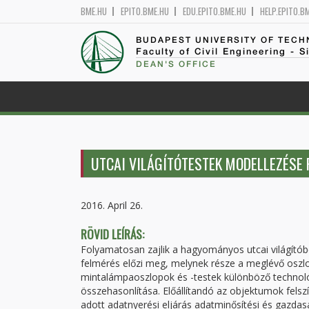
BME.HU
EPITO.BME.HU
EDU.EPITO.BME.HU
HELP.EPITO.B
BUDAPEST UNIVERSITY OF TEC
Faculty of Civil Engineering - S
DEAN'S OFFICE
UTCAI VILÁGÍTÓTESTEK MODELLEZÉSE
2016. April 26.
RÖVID LEÍRÁS:
Folyamatosan zajlik a hagyományos utcai világítób
felmérés előzi meg, melynek része a meglévő oszlo
mintalámpaoszlopok és -testek különböző technológi
összehasonlítása. Előállítandó az objektumok fels
adott adatnyerési eljárás adatminősítési és gazda