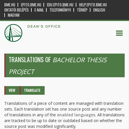
BME.HU
EPITO.BME.HU
EDU.EPITO.BME.HU
HELP.EPITO.BME.HU
OKTATÓI BELÉPÉS
E-MAIL
TELEFONKÖNYV
TÉRKÉP
ENGLISH
MAGYAR
DEAN'S OFFICE
TRANSLATIONS OF
BACHELOR THESIS
PROJECT
Primary tabs
VIEW
TRANSLATE
(ACTIVE
TAB)
Translations of a piece of content are managed with translation
sets. Each translation set has one source post and any number
of translations in any of the
enabled languages
. All translations
are tracked to be up to date or outdated based on whether the
source post was modified significantly.