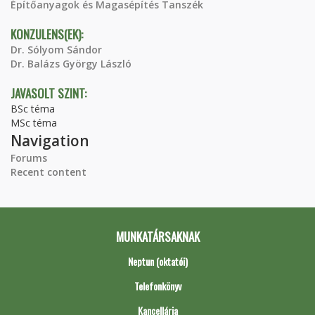
Építőanyagok és Magasépítés Tanszék
KONZULENS(EK):
Dr. Sólyom Sándor
Dr. Balázs György László
JAVASOLT SZINT:
BSc téma
MSc téma
Navigation
Forums
Recent content
MUNKATÁRSAKNAK
Neptun (oktatói)
Telefonkönyv
Kancellária