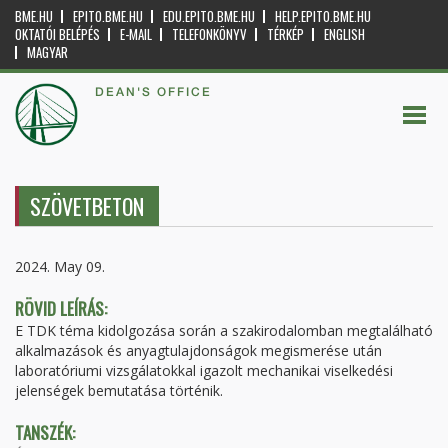
BME.HU
EPITO.BME.HU
EDU.EPITO.BME.HU
HELP.EPITO.BME.HU
OKTATÓI BELÉPÉS
E-MAIL
TELEFONKÖNYV
TÉRKÉP
ENGLISH
MAGYAR
DEAN'S OFFICE
SZÖVETBETON
2024. May 09.
RÖVID LEÍRÁS:
E TDK téma kidolgozása során a szakirodalomban megtalálható
alkalmazások és anyagtulajdonságok megismerése után
laboratóriumi vizsgálatokkal igazolt mechanikai viselkedési
jelenségek bemutatása történik.
TANSZÉK: