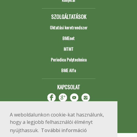
SZOLGÁLTATÁSOK
Oktatási keretrendszer
BMEnet
MTMT
Periodica Polytechnica
BME Alfa
KAPCSOLAT
A weboldalunkon cookie-kat használunk,
hogy a legjobb felhasználói élményt
nyújthassuk.
További információ