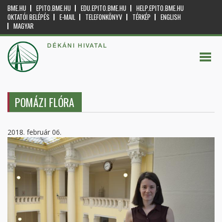
BME.HU
EPITO.BME.HU
EDU.EPITO.BME.HU
HELP.EPITO.BME.HU
OKTATÓI BELÉPÉS
E-MAIL
TELEFONKÖNYV
TÉRKÉP
ENGLISH
MAGYAR
DÉKÁNI HIVATAL
POMÁZI FLÓRA
2018. február 06.