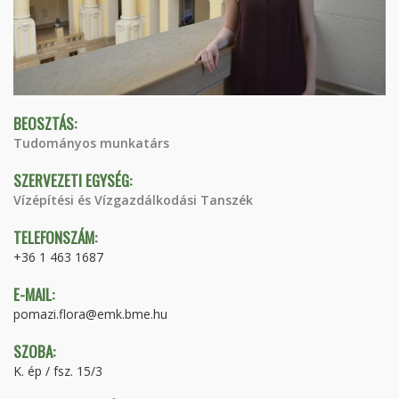
BEOSZTÁS:
Tudományos munkatárs
SZERVEZETI EGYSÉG:
Vízépítési és Vízgazdálkodási Tanszék
TELEFONSZÁM:
+36 1 463 1687
E-MAIL:
pomazi.flora@emk.bme.hu
SZOBA:
K. ép / fsz. 15/3