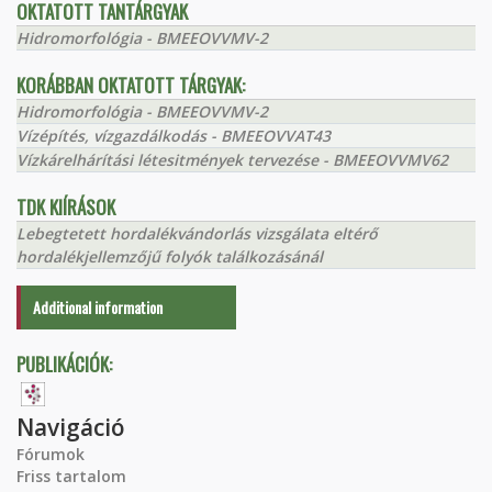
OKTATOTT TANTÁRGYAK
Hidromorfológia - BMEEOVVMV-2
KORÁBBAN OKTATOTT TÁRGYAK:
Hidromorfológia - BMEEOVVMV-2
Vízépítés, vízgazdálkodás - BMEEOVVAT43
Vízkárelhárítási létesitmények tervezése - BMEEOVVMV62
TDK KIÍRÁSOK
Lebegtetett hordalékvándorlás vizsgálata eltérő
hordalékjellemzőjű folyók találkozásánál
Additional information
PUBLIKÁCIÓK:
Navigáció
Fórumok
Friss tartalom