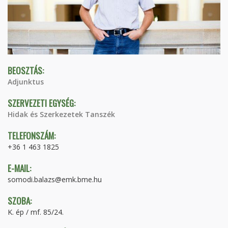
BEOSZTÁS:
Adjunktus
SZERVEZETI EGYSÉG:
Hidak és Szerkezetek Tanszék
TELEFONSZÁM:
+36 1 463 1825
E-MAIL:
somodi.balazs@emk.bme.hu
SZOBA:
K. ép / mf. 85/24.