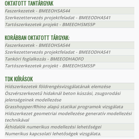
OKTATOTT TANTÁRGYAK
Faszerkezetek - BMEEOHSAS44
Szerkezettervezés projektfeladat - BMEEODHAS41
Tartószerkezetek projekt - BMEEOHSMS5P
KORÁBBAN OKTATOTT TÁRGYAK:
Faszerkezetek - BMEEOHSAS44
Szerkezettervezés projektfeladat - BMEEODHAS41
Tanköri foglalkozás - BMEEODHAOFO
Tartószerkezetek projekt - BMEEOHSMS5P
TDK KIÍRÁSOK
Hídszerkezetek földrengésvizsgálatának elemzése
Öszvérszerkezetű hidaknál beton kúszási, zsugorodási
jelenségeinek modellezése
Grasshopper/Rhino alapú statikai programok vizsgálata
Hídszerkezet geometriai modellezése generatív modellezési
technikával
Áthidalók numerikus modellezési lehetőségei
Numerikus kapcsolati lehetőségek vizsgálata.