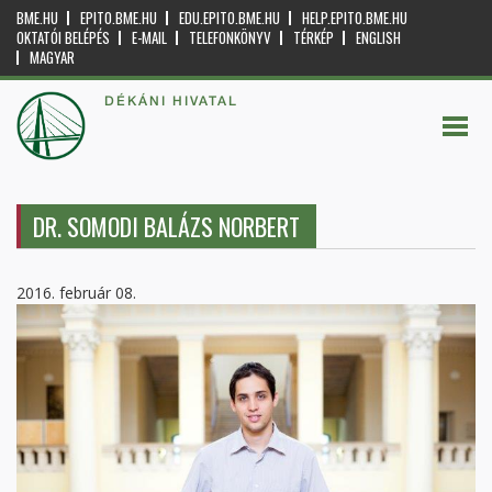
BME.HU
EPITO.BME.HU
EDU.EPITO.BME.HU
HELP.EPITO.BME.HU
OKTATÓI BELÉPÉS
E-MAIL
TELEFONKÖNYV
TÉRKÉP
ENGLISH
MAGYAR
DÉKÁNI HIVATAL
DR. SOMODI BALÁZS NORBERT
2016. február 08.