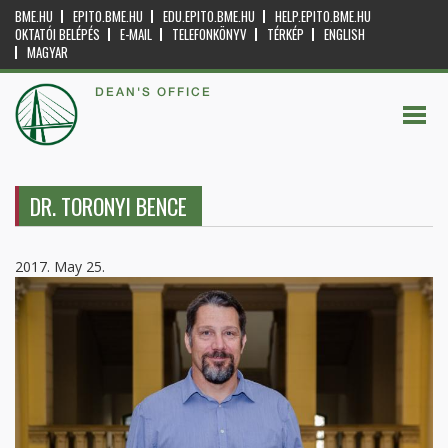
BME.HU
EPITO.BME.HU
EDU.EPITO.BME.HU
HELP.EPITO.BME.HU
OKTATÓI BELÉPÉS
E-MAIL
TELEFONKÖNYV
TÉRKÉP
ENGLISH
MAGYAR
DEAN'S OFFICE
DR. TORONYI BENCE
2017. May 25.