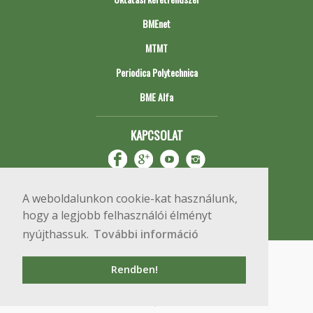
BMEnet
MTMT
Periodica Polytechnica
BME Alfa
KAPCSOLAT
A weboldalunkon cookie-kat használunk,
hogy a legjobb felhasználói élményt
nyújthassuk.
További információ
Impresszum
Copyright © 2020 BME Építőmérnöki Kar
Rendben!
1111 Budapest, Műegyetem rkp. 3.
+36 1 463 3531
webmester@emk.bme.hu