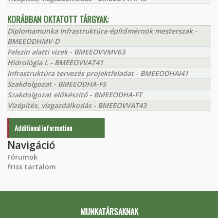
KORÁBBAN OKTATOTT TÁRGYAK:
Diplomamunka Infrastruktúra-építőmérnök mesterszak -
BMEEODHMV-D
Felszín alatti vizek - BMEEOVVMV63
Hidrológia I. - BMEEOVVAT41
Infrastruktúra tervezés projektfeladat - BMEEODHAI41
Szakdolgozat - BMEEODHA-FS
Szakdolgozat előkészítő - BMEEODHA-FT
Vízépítés, vízgazdálkodás - BMEEOVVAT43
Additional information
Navigáció
Fórumok
Friss tartalom
MUNKATÁRSAKNAK