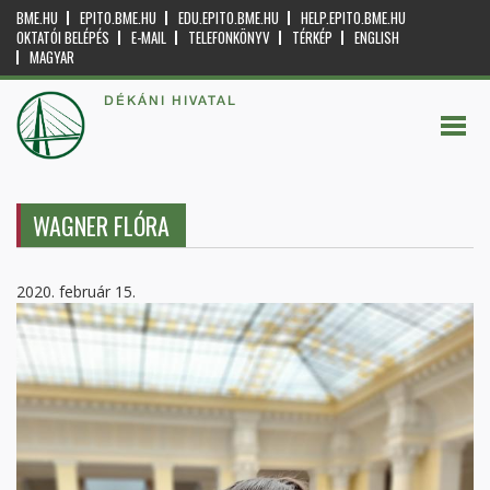
BME.HU
EPITO.BME.HU
EDU.EPITO.BME.HU
HELP.EPITO.BME.HU
OKTATÓI BELÉPÉS
E-MAIL
TELEFONKÖNYV
TÉRKÉP
ENGLISH
MAGYAR
DÉKÁNI HIVATAL
WAGNER FLÓRA
2020. február 15.