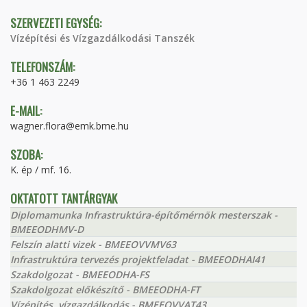
SZERVEZETI EGYSÉG:
Vízépítési és Vízgazdálkodási Tanszék
TELEFONSZÁM:
+36 1 463 2249
E-MAIL:
wagner.flora@emk.bme.hu
SZOBA:
K. ép / mf. 16.
OKTATOTT TANTÁRGYAK
Diplomamunka Infrastruktúra-építőmérnök mesterszak -
BMEEODHMV-D
Felszín alatti vizek - BMEEOVVMV63
Infrastruktúra tervezés projektfeladat - BMEEODHAI41
Szakdolgozat - BMEEODHA-FS
Szakdolgozat előkészítő - BMEEODHA-FT
Vízépítés, vízgazdálkodás - BMEEOVVAT43