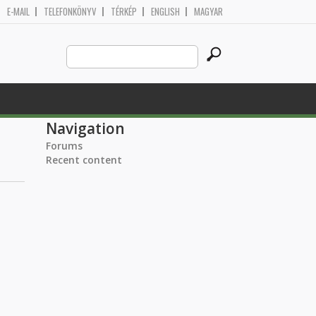
E-MAIL
TELEFONKÖNYV
TÉRKÉP
ENGLISH
MAGYAR
Search
Search form
this
site
Navigation
Forums
Recent content