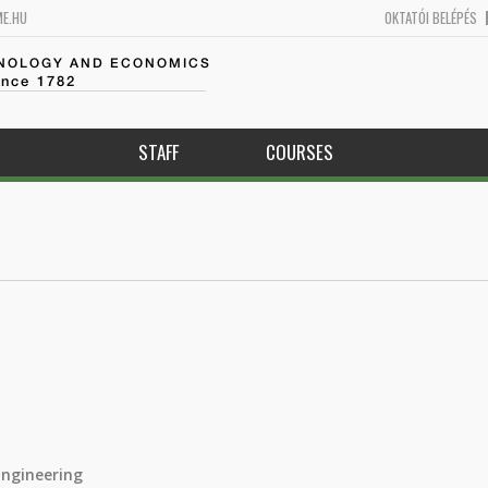
ME.HU
OKTATÓI BELÉPÉS
HNOLOGY AND ECONOMICS
ince 1782
STAFF
COURSES
Engineering