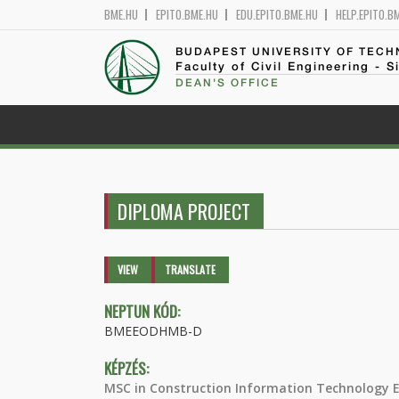
BME.HU
EPITO.BME.HU
EDU.EPITO.BME.HU
HELP.EPITO.B
BUDAPEST UNIVERSITY OF TEC
Faculty of Civil Engineering - S
DEAN'S OFFICE
DIPLOMA PROJECT
Primary tabs
VIEW
(ACTIVE
TRANSLATE
TAB)
NEPTUN KÓD:
BMEEODHMB-D
KÉPZÉS:
MSC in Construction Information Technology 