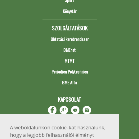
Sport
Könyvtár
SZOLGÁLTATÁSOK
Oktatási keretrendszer
BMEnet
MTMT
Periodica Polytechnica
BME Alfa
KAPCSOLAT
A weboldalunkon cookie-kat használunk,
hogy a legjobb felhasználói élményt