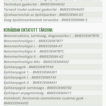
Technikusi gyakorlat - BMEEODHAS42
Tervező irodai szakmai gyakorlat - BMEEODHAV01
Újrahasznosítás az építőiparban - BMEEOEMA-K3
Üveg épületszerkezetek tervezése - BMEEOEMMM-5
KORÁBBAN OKTATOTT TÁRGYAK:
Betonstruktúra, tartósság, diagnosztika I. - BMEEOEMTBT8
Betontechnológia I. - BMEEOEMTBT7
Betontechnológia I. - BMEEOEMA-K1
Betontechnológia II. - BMEEOEMTBTC
Betontechnológia II. - BMEEOEMA-K2
Betontechnológia MSc - BMEEOEMMX62
Építőanyagok - BMEEOEMTPA5
Építőanyagok 1. - BMEEOEMA301
Építőanyagok I. - BMEEOEMAT43
Építőanyagok II. - BMEEOEMAS41
Építőanyagok tartóssága - BMEEOEMDT82
Építőipari anyagminőség - BMEEOEMAV11
Kivitelezői, fenntartás-üzemeltetési szakmai gyak. -
BMEEODHAV02