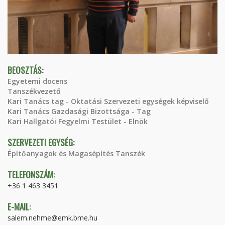
BEOSZTÁS:
Egyetemi docens
Tanszékvezető
Kari Tanács tag - Oktatási Szervezeti egységek képviselő
Kari Tanács Gazdasági Bizottsága - Tag
Kari Hallgatói Fegyelmi Testület - Elnök
SZERVEZETI EGYSÉG:
Építőanyagok és Magasépítés Tanszék
TELEFONSZÁM:
+36 1 463 3451
E-MAIL:
salem.nehme@emk.bme.hu