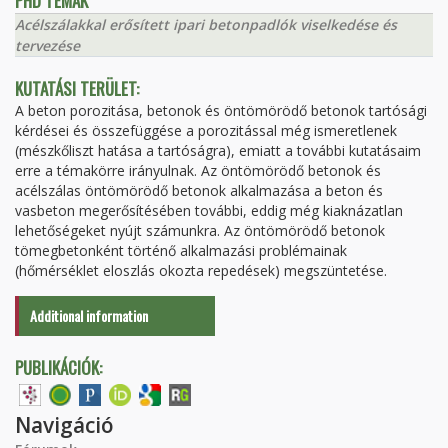
PHD TÉMÁK
Acélszálakkal erősített ipari betonpadlók viselkedése és
tervezése
KUTATÁSI TERÜLET:
A beton porozitása, betonok és öntömörödő betonok tartósági
kérdései és összefüggése a porozitással még ismeretlenek
(mészkőliszt hatása a tartóságra), emiatt a további kutatásaim
erre a témakörre irányulnak. Az öntömörödő betonok és
acélszálas öntömörödő betonok alkalmazása a beton és
vasbeton megerősítésében további, eddig még kiaknázatlan
lehetőségeket nyújt számunkra. Az öntömörödő betonok
tömegbetonként történő alkalmazási problémainak
(hőmérséklet eloszlás okozta repedések) megszüntetése.
Additional information
PUBLIKÁCIÓK:
Navigáció