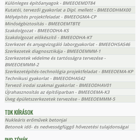
Különleges építőanyagok - BMEEOEMDT84
Kutatói, tervezői gyakorlat a Dipl. mellett - BMEEODHMX00
Mélyépítés projektfeladat - BMEEOGMA-CP
Minőségbiztosítás - BMEEOEMTBTE
Szakdolgozat - BMEEODHA-KS
Szakdolgozat előkészítő - BMEEODHA-KT
Szerkezet és anyagvizsgáló laborgyakorlat - BMEEOHSAS46
Szerkezetek diagnosztikája - BMEEOEMMM-1
Szerkezetek védelme és tartósságra tervezése -
BMEEOEMMM-2
Szerkezetépítés-technológia projektfeladat - BMEEOEMA-KP
Technikusi gyakorlat - BMEEODHAS42
Tervező irodai szakmai gyakorlat - BMEEODHAV01
Újrahasznosítás az építőiparban - BMEEOEMA-K3
Üveg épületszerkezetek tervezése - BMEEOEMMM-5
TDK KIÍRÁSOK
Nukleáris erőművek betonjai
Betonok idő- és nedvességfüggő hővezetési tulajdonságai