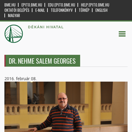
BME.HU
EPITO.BME.HU
EDU.EPITO.BME.HU
HELP.EPITO.BME.HU
OKTATÓI BELÉPÉS
E-MAIL
TELEFONKÖNYV
TÉRKÉP
ENGLISH
MAGYAR
DÉKÁNI HIVATAL
DR. NEHME SALEM GEORGES
2016. február 08.