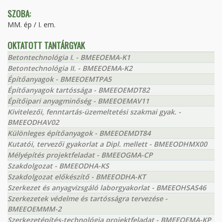
SZOBA:
MM. ép / I. em.
OKTATOTT TANTÁRGYAK
Betontechnológia I. - BMEEOEMA-K1
Betontechnológia II. - BMEEOEMA-K2
Építőanyagok - BMEEOEMTPA5
Építőanyagok tartóssága - BMEEOEMDT82
Építőipari anyagminőség - BMEEOEMAV11
Kivitelezői, fenntartás-üzemeltetési szakmai gyak. -
BMEEODHAV02
Különleges építőanyagok - BMEEOEMDT84
Kutatói, tervezői gyakorlat a Dipl. mellett - BMEEODHMX00
Mélyépítés projektfeladat - BMEEOGMA-CP
Szakdolgozat - BMEEODHA-KS
Szakdolgozat előkészítő - BMEEODHA-KT
Szerkezet és anyagvizsgáló laborgyakorlat - BMEEOHSAS46
Szerkezetek védelme és tartósságra tervezése -
BMEEOEMMM-2
Szerkezetépítés-technológia projektfeladat - BMEEOEMA-KP