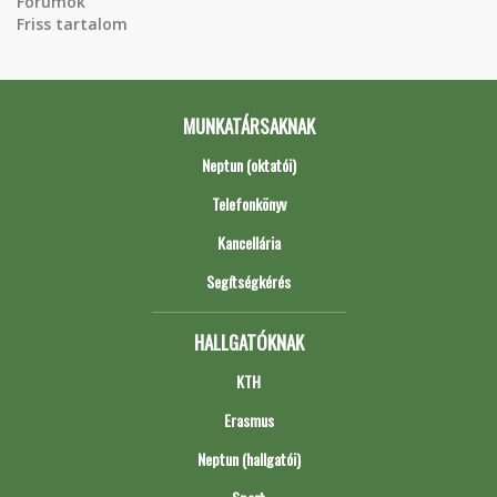
Fórumok
Friss tartalom
MUNKATÁRSAKNAK
Neptun (oktatói)
Telefonkönyv
Kancellária
Segítségkérés
HALLGATÓKNAK
KTH
Erasmus
Neptun (hallgatói)